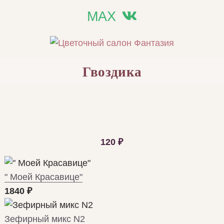
MAX
Гвоздика
120
₽
" Моей Красавице"
1840
₽
Зефирный микс N2