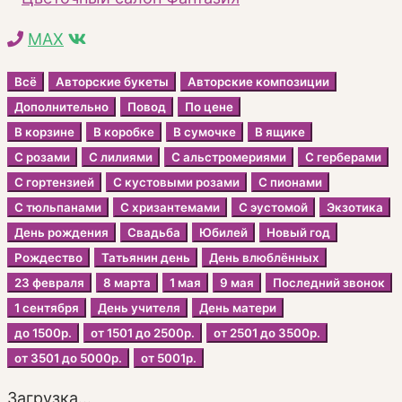
MAX
Всё
Авторские букеты
Авторские композиции
Дополнительно
Повод
По цене
В корзине
В коробке
В сумочке
В ящике
С розами
С лилиями
С альстромериями
С герберами
С гортензией
С кустовыми розами
С пионами
С тюльпанами
С хризантемами
С эустомой
Экзотика
День рождения
Свадьба
Юбилей
Новый год
Рождество
Татьянин день
День влюблённых
23 февраля
8 марта
1 мая
9 мая
Последний звонок
1 сентября
День учителя
День матери
до 1500р.
от 1501 до 2500р.
от 2501 до 3500р.
от 3501 до 5000р.
от 5001р.
Загрузка...