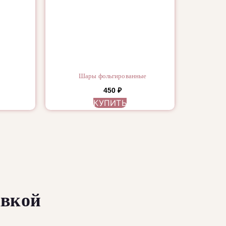
Шары фольгированные
450
₽
КУПИТЬ
авкой